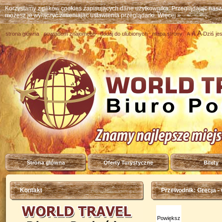
Korzystamy z plików cookies zapisujących dane użytkownika. Przeglądając nas
możesz je wyłączyć zmieniając ustawienia przeglądarki.
Więcej »
A
A
strona główna
powiadom znajomego
dodaj do ulubionych
mapa strony
Dziś je
A
Strona główna
Oferty Turystyczne
Bilety
Kontakt
Przewodnik: Grecja -
Powiększ