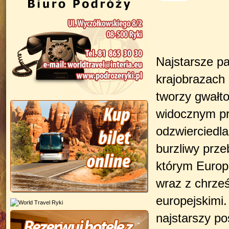
Najstarsze pa
krajobrazach 
tworzy gwałt
widocznym pr
odzwierciedla 
burzliwy prze
którym Europ
wraz z chrześ
europejskimi.
najstarszy p