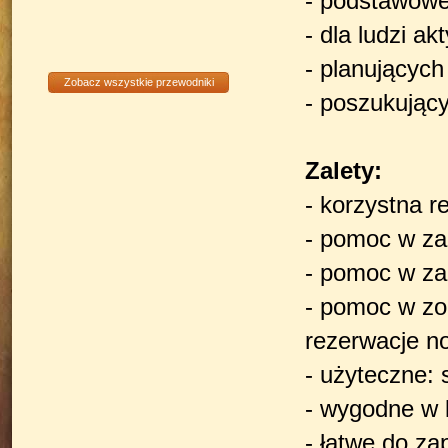
- podstawowe
- dla ludzi a
- planujących
Zobacz wszystkie przewodniki
- poszukującyc
Zalety:
- korzystna r
- pomoc w za
- pomoc w zap
- pomoc w zo
rezerwacje no
- użyteczne:
- wygodne w 
- łatwe do za