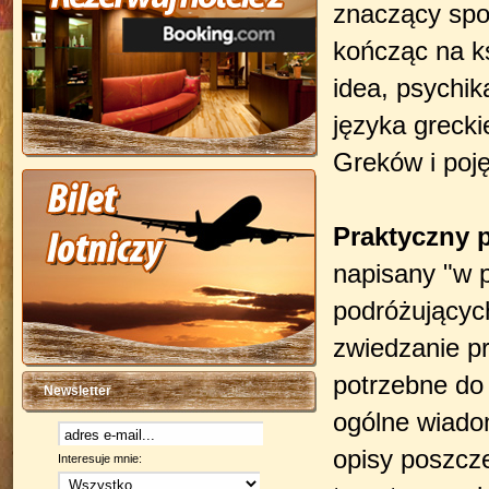
znaczący spos
kończąc na ks
idea, psychika
języka grecki
Greków i poję
Praktyczny 
napisany "w 
podróżującyc
zwiedzanie p
potrzebne do
Newsletter
ogólne wiadom
opisy poszcze
Interesuje mnie: