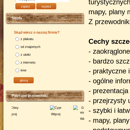
turystycznych
mapy, plany m
Sonda
Z przewodniki
Skąd wiesz o naszej firmie?
z plakatu
Cechy szcze
od znajomych
- zaokrąglone
z ulotki
- bardzo szcz
z internetu
- praktyczne 
inne
- ogólne info
- prezentacja 
Polecane przewodniki
- przejrzysty 
- szybki i ła
Więcej
- mapy, plany
Więcej