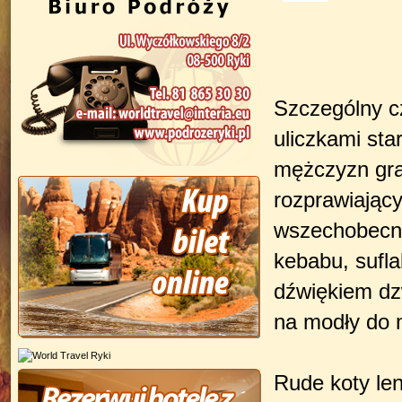
Szczególny c
uliczkami sta
mężczyzn graj
rozprawiający
wszechobecny
kebabu, sufla
dźwiękiem dz
na modły do 
Rude koty le