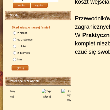
koszt wejścia
Sonda
Przewodników 
zagranicznych
Skąd wiesz o naszej firmie?
z plakatu
W
Praktycz
od znajomych
komplet niez
z ulotki
czuć się swob
z internetu
inne
Polecane przewodniki
Więcej
Więcej