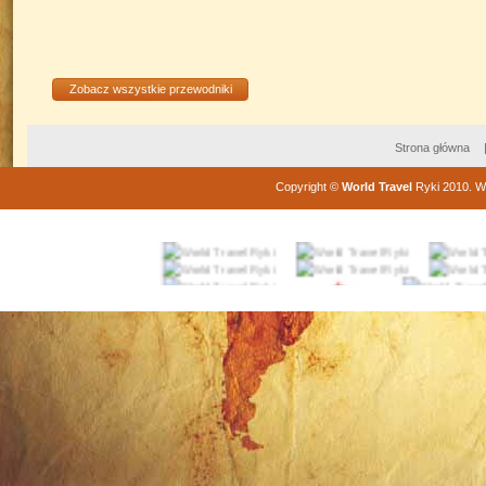
Zobacz wszystkie przewodniki
Strona główna
Copyright
©
World Travel
Ryki
2010
. W