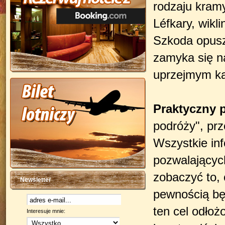
rodzaju kramy
Léfkary, wikl
Szkoda opusz
zamyka się n
uprzejmym ka
Praktyczny 
podróży", prz
Wszystkie in
pozwalającyc
zobaczyć to, 
Newsletter
pewnością będ
ten cel odłoż
Interesuje mnie: