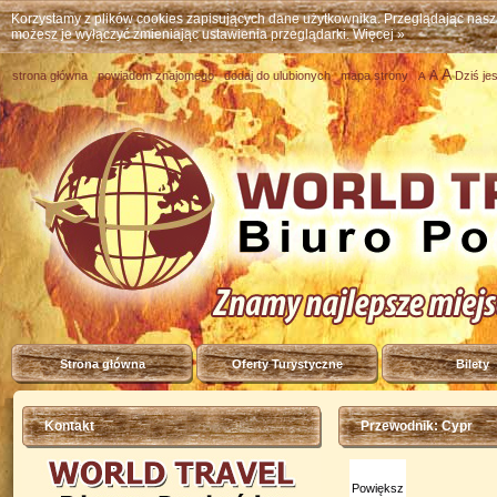
Korzystamy z plików cookies zapisujących dane użytkownika. Przeglądając nas
możesz je wyłączyć zmieniając ustawienia przeglądarki.
Więcej »
A
A
strona główna
powiadom znajomego
dodaj do ulubionych
mapa strony
Dziś je
A
Strona główna
Oferty Turystyczne
Bilety
Kontakt
Przewodnik: Cypr
Powiększ