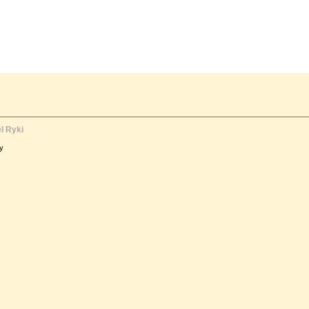
l Ryki
ny