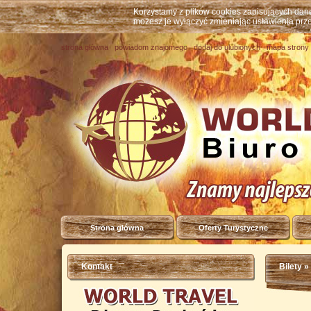
Korzystamy z plików cookies zapisujących da
możesz je wyłączyć zmieniając ustawienia prz
strona główna
powiadom znajomego
dodaj do ulubionych
mapa strony
Strona główna
Oferty Turystyczne
Kontakt
Bilety
» 