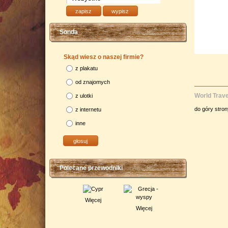
Sonda
Skąd wiesz o naszej firmie?
z plakatu
od znajomych
World Trave
z ulotki
do góry stro
z internetu
inne
Polecane przewodniki
Więcej
Więcej