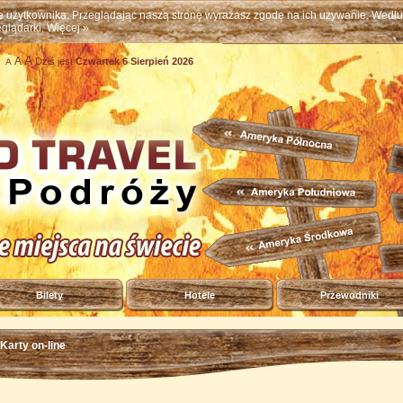
ne użytkownika. Przeglądając naszą stronę wyrażasz zgodę na ich używanie. Wed
eglądarki.
Więcej »
A
A
Dziś jest
Czwartek 6 Sierpień 2026
A
Bilety
Hotele
Przewodniki
Karty on-line