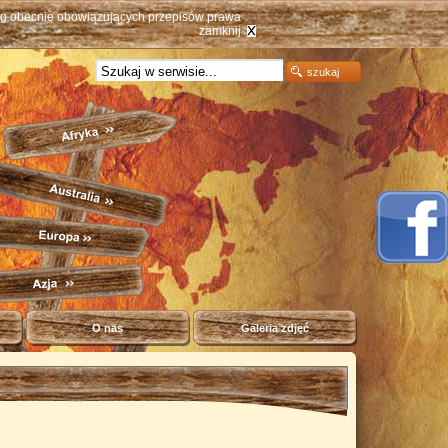
ług obecnie obowiązujących przepisów prawa
zamknij
O nas
Galeria zdjęć