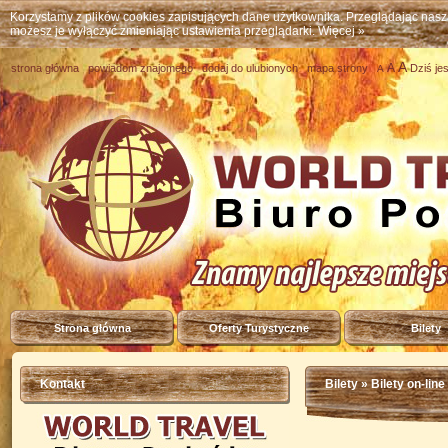
Korzystamy z plików cookies zapisujących dane użytkownika. Przeglądając nas
możesz je wyłączyć zmieniając ustawienia przeglądarki.
Więcej »
A
A
strona główna
powiadom znajomego
dodaj do ulubionych
mapa strony
Dziś je
A
Strona główna
Oferty Turystyczne
Bilety
Kontakt
Bilety
» Bilety on-line