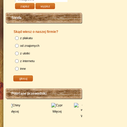
Sonda
Skąd wiesz o naszej firmie?
z plakatu
od znajomych
z ulotki
z internetu
inne
Polecane przewodniki
Więcej
Więcej