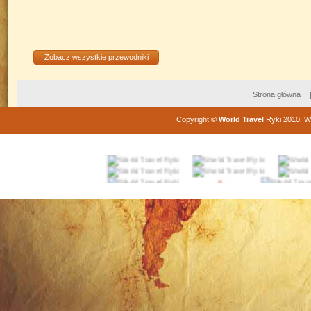
Zobacz wszystkie przewodniki
Strona główna
Copyright
©
World Travel
Ryki
2010
. W