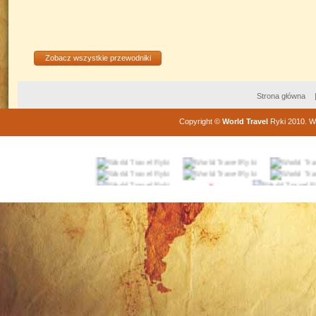
Zobacz wszystkie przewodniki
Strona główna
Copyright
©
World Travel
Ryki
2010
. W