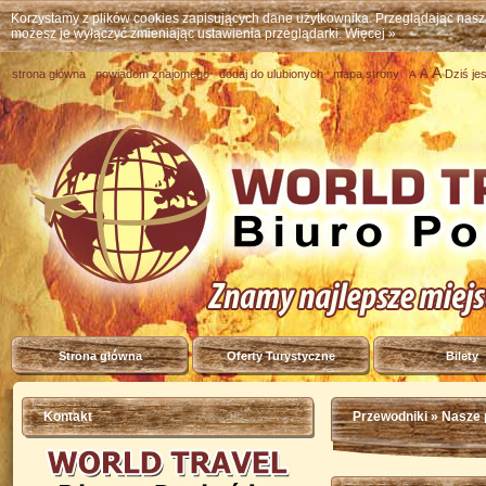
Korzystamy z plików cookies zapisujących dane użytkownika. Przeglądając nas
możesz je wyłączyć zmieniając ustawienia przeglądarki.
Więcej »
A
A
strona główna
powiadom znajomego
dodaj do ulubionych
mapa strony
Dziś je
A
Strona główna
Oferty Turystyczne
Bilety
Kontakt
Przewodniki
» Nasze 