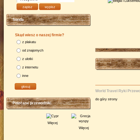
Sonda
Skąd wiesz o naszej firmie?
z plakatu
od znajomych
z ulotki
z internetu
inne
World Travel Ryki Przewo
do góry strony
Polecane przewodniki
Więcej
Więcej