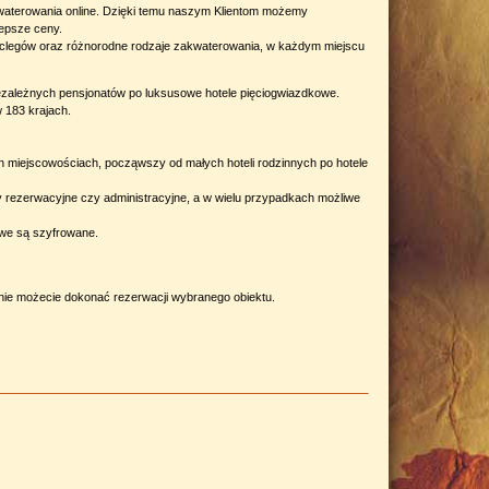
akwaterowania online. Dzięki temu naszym Klientom możemy
epsze ceny.
noclegów oraz różnorodne rodzaje zakwaterowania, w każdym miejscu
ezależnych pensjonatów po luksusowe hotele pięciogwiazdkowe.
 183 krajach.
h miejscowościach, począwszy od małych hoteli rodzinnych po hotele
y rezerwacyjne czy administracyjne, a w wielu przypadkach możliwe
owe są szyfrowane.
lnie możecie dokonać rezerwacji wybranego obiektu.