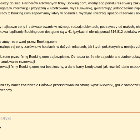
ależy do sieci Partnerów Afiliowanych firmy Booking.com, wiodącego portalu rezerwacji z
ogatą w informację i przyjazną w użytkowaniu wyszukiwarkę, gwarantując jednocześnie najl
pracy z Booking.com zapewniamy łatwy w obsłudze, wydajny i niedrogi sposób rezerwacji 
 najlepsze ceny i zakwaterowanie w różnego rodzaju obiektach, począwszy od małych, ni
etowa i aplikacje Booking.com dostępne są w 41 językach i oferują ponad 316.812 obiektów w
 atuty rezerwacji przez Booking.com:
 najlepszej ceny zarówno w hotelach w dużych miastach, jak i tych położonych w mniejszyc
dczone przez firmę Booking.com są bezpłatne. Oznacza to, że nie są pobierane żadne opłat
e anulowanie rezerwacji.
rwacji firmy Booking.com jest bezpieczny, a dane karty kredytowej, jak również dane osob
oniższy baner zostaniecie Państwo przekierowani na stronę wyszukiewarki, gdzie samodzie
olecamy.
l Ryki
ny