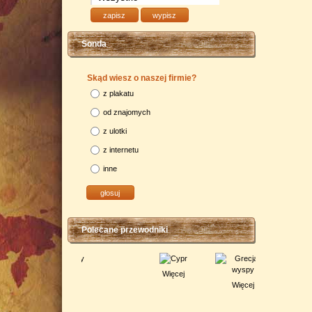
Sonda
Skąd wiesz o naszej firmie?
z plakatu
od znajomych
z ulotki
z internetu
inne
Polecane przewodniki
Więcej
Więcej
Więcej