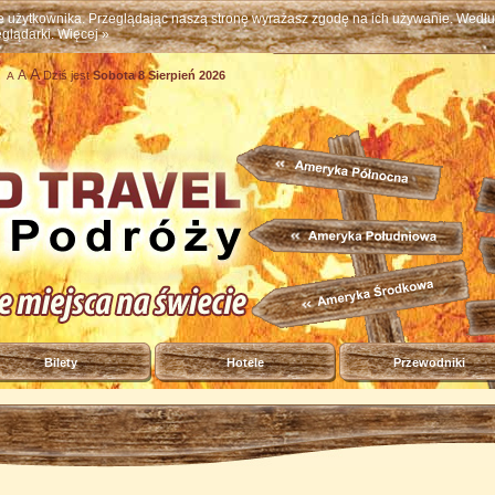
ne użytkownika. Przeglądając naszą stronę wyrażasz zgodę na ich używanie. Wed
eglądarki.
Więcej »
A
A
Dziś jest
Sobota 8 Sierpień 2026
A
Bilety
Hotele
Przewodniki