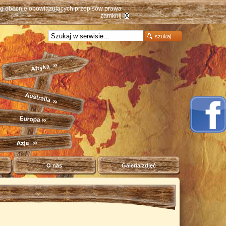
ług obecnie obowiązujących przepisów prawa
zamknij
O nas
Galeria zdjęć