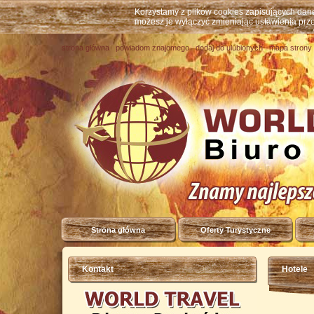
Korzystamy z plików cookies zapisujących da
możesz je wyłączyć zmieniając ustawienia prz
strona główna
powiadom znajomego
dodaj do ulubionych
mapa strony
Strona główna
Oferty Turystyczne
Kontakt
Hotele