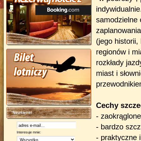
indywidualni
samodzielne 
zaplanowania
(jego histori
regionów i mi
rozkłady jazd
miast i słown
przewodnikiem
Cechy szcze
Newsletter
- zaokrąglone
- bardzo szcz
Interesuje mnie:
- praktyczne 