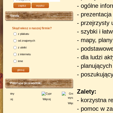
- ogólne info
- prezentacja 
Sonda
- przejrzysty 
Skąd wiesz o naszej firmie?
- szybki i ła
z plakatu
- mapy, plany
od znajomych
- podstawowe
z ulotki
z internetu
- dla ludzi a
inne
- planujących
- poszukującyc
Polecane przewodniki
Zalety:
- korzystna r
Więcej
Więcej
- pomoc w za