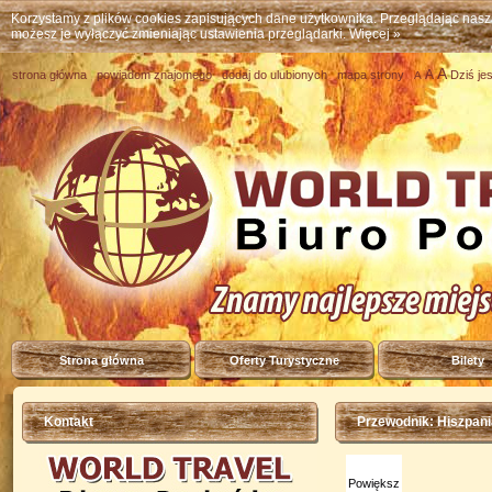
Korzystamy z plików cookies zapisujących dane użytkownika. Przeglądając nas
możesz je wyłączyć zmieniając ustawienia przeglądarki.
Więcej »
A
A
strona główna
powiadom znajomego
dodaj do ulubionych
mapa strony
Dziś je
A
Strona główna
Oferty Turystyczne
Bilety
Kontakt
Przewodnik: Hiszpani
Powiększ