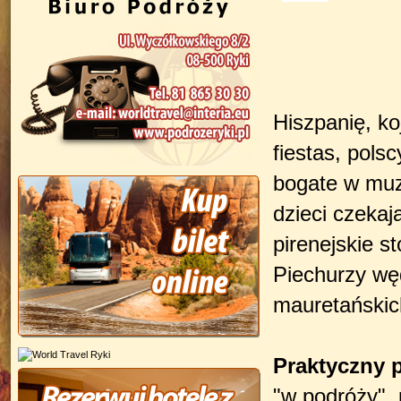
Hiszpanię, ko
fiestas, pols
bogate w muz
dzieci czeka
pirenejskie st
Piechurzy węd
mauretańskic
Praktyczny 
"w podróży",