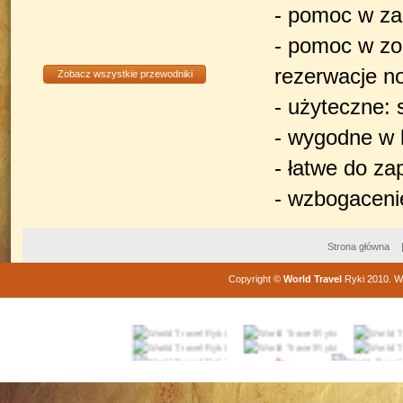
- pomoc w zap
- pomoc w zo
rezerwacje no
Zobacz wszystkie przewodniki
- użyteczne:
- wygodne w 
- łatwe do za
- wzbogacenie
Strona główna
Copyright
©
World Travel
Ryki
2010
. W