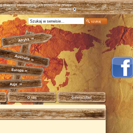
ług obecnie obowiązujących przepisów prawa
zamknij
O nas
Galeria zdjęć