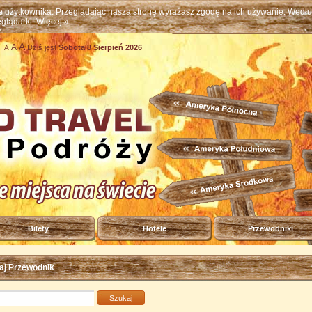
ne użytkownika. Przeglądając naszą stronę wyrażasz zgodę na ich używanie. Wed
eglądarki.
Więcej »
A
A
Dziś jest
Sobota 8 Sierpień 2026
A
Bilety
Hotele
Przewodniki
j Przewodnik