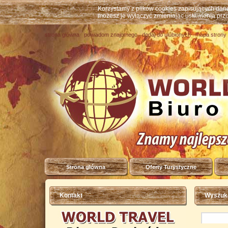
Korzystamy z plików cookies zapisujących da
możesz je wyłączyć zmieniając ustawienia prz
strona główna
powiadom znajomego
dodaj do ulubionych
mapa strony
Strona główna
Oferty Turystyczne
Kontakt
Wyszuka