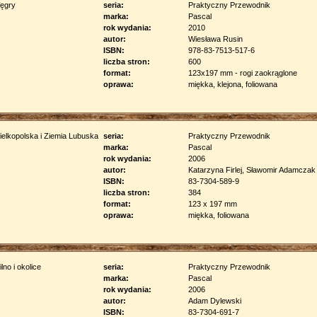
seria:
Praktyczny Przewodnik
marka:
Pascal
rok wydania:
2010
autor:
Wiesława Rusin
ISBN:
978-83-7513-517-6
liczba stron:
600
format:
123x197 mm - rogi zaokrąglone
oprawa:
miękka, klejona, foliowana
seria:
Praktyczny Przewodnik
marka:
Pascal
rok wydania:
2006
autor:
Katarzyna Firlej, Sławomir Adamczak
ISBN:
83-7304-589-9
liczba stron:
384
format:
123 x 197 mm
oprawa:
miękka, foliowana
seria:
Praktyczny Przewodnik
marka:
Pascal
rok wydania:
2006
autor:
Adam Dylewski
ISBN:
83-7304-691-7