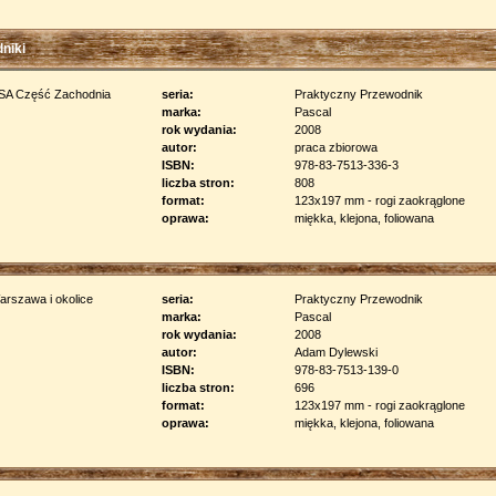
niki
seria:
Praktyczny Przewodnik
marka:
Pascal
rok wydania:
2008
autor:
praca zbiorowa
ISBN:
978-83-7513-336-3
liczba stron:
808
format:
123x197 mm - rogi zaokrąglone
oprawa:
miękka, klejona, foliowana
seria:
Praktyczny Przewodnik
marka:
Pascal
rok wydania:
2008
autor:
Adam Dylewski
ISBN:
978-83-7513-139-0
liczba stron:
696
format:
123x197 mm - rogi zaokrąglone
oprawa:
miękka, klejona, foliowana