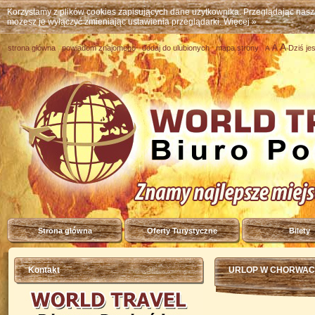
Korzystamy z plików cookies zapisujących dane użytkownika. Przeglądając nas
możesz je wyłączyć zmieniając ustawienia przeglądarki.
Więcej »
A
A
strona główna
powiadom znajomego
dodaj do ulubionych
mapa strony
Dziś je
A
Strona główna
Oferty Turystyczne
Bilety
Kontakt
URLOP W CHORWACJI