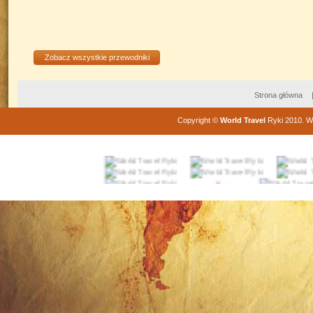
Zobacz wszystkie przewodniki
Strona główna
Copyright
©
World Travel
Ryki
2010
. W