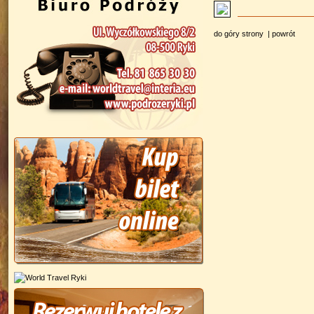
do góry strony
|
powrót