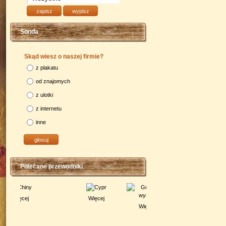
Sonda
Skąd wiesz o naszej firmie?
z plakatu
od znajomych
z ulotki
z internetu
inne
Polecane przewodniki
Więcej
Więcej