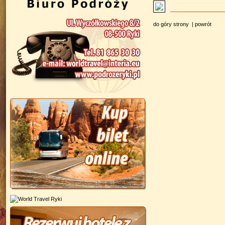
do góry strony
|
powrót