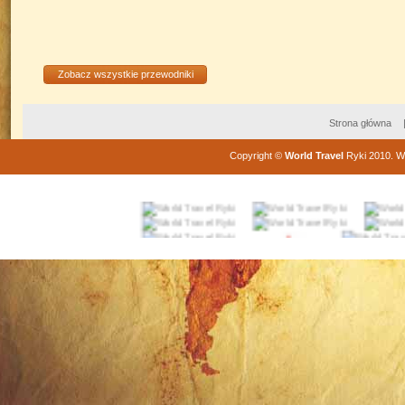
Zobacz wszystkie przewodniki
Strona główna
Copyright
©
World Travel
Ryki
2010
. W