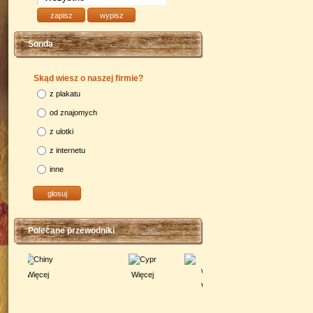
Sonda
Skąd wiesz o naszej firmie?
z plakatu
od znajomych
z ulotki
z internetu
inne
Polecane przewodniki
Więcej
Więcej