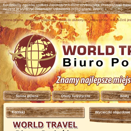
Korzystamy z plików cookies zapisujących dane użytkownika. Przeglądając nas
możesz je wyłączyć zmieniając ustawienia przeglądarki.
Więcej »
A
A
strona główna
powiadom znajomego
dodaj do ulubionych
mapa strony
Dziś je
A
Strona główna
Oferty Turystyczne
Bilety
Kontakt
Wycieczki objazdowe 