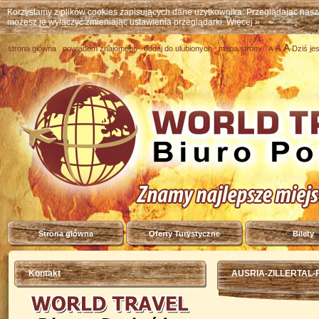
Korzystamy z plików cookies zapisujących dane użytkownika. Przeglądając nas
możesz je wyłączyć zmieniając ustawienia przeglądarki.
Więcej »
A
A
strona główna
powiadom znajomego
dodaj do ulubionych
mapa strony
Dziś je
A
Strona główna
Oferty Turystyczne
Bilety
Kontakt
AUSRIA-ZILLERTAL-F