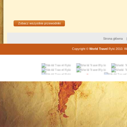
Zobacz wszystkie przewodniki
Strona główna
Copyright
©
World Travel
Ryki
2010
. W