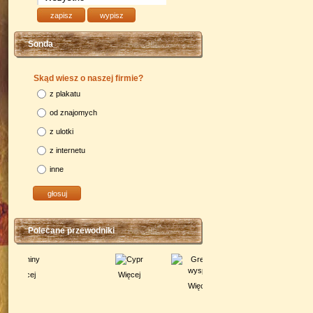
Sonda
Skąd wiesz o naszej firmie?
z plakatu
od znajomych
z ulotki
z internetu
inne
Polecane przewodniki
Więcej
Więcej