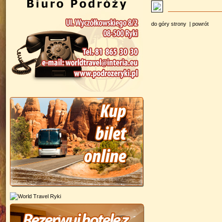
do góry strony
|
powrót