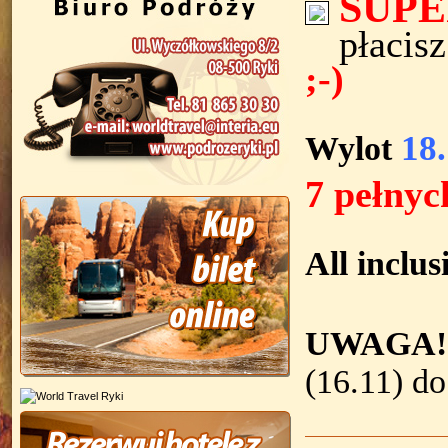
SUP
płacisz
;-)
Wylot
18
7 pełnyc
All inclu
UWAGA!
(16.11) do