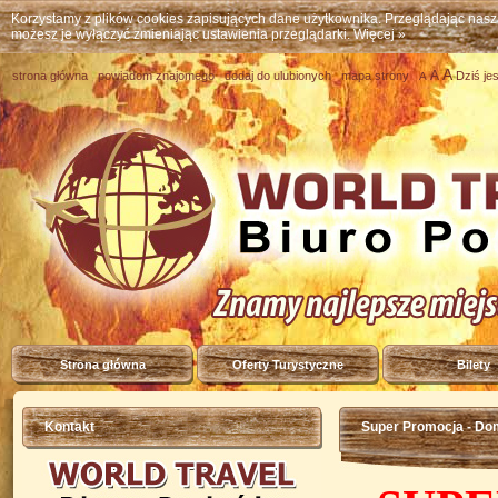
Korzystamy z plików cookies zapisujących dane użytkownika. Przeglądając nas
możesz je wyłączyć zmieniając ustawienia przeglądarki.
Więcej »
A
A
strona główna
powiadom znajomego
dodaj do ulubionych
mapa strony
Dziś je
A
Strona główna
Oferty Turystyczne
Bilety
Kontakt
Super Promocja - Dom