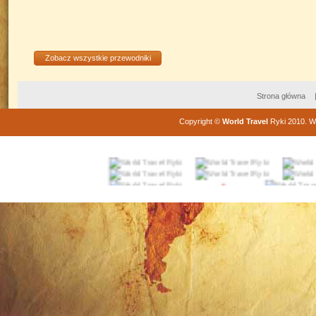
Zobacz wszystkie przewodniki
Strona główna
Copyright
©
World Travel
Ryki
2010
. W