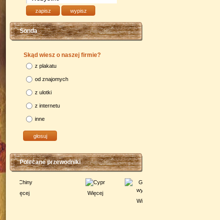
Sonda
Skąd wiesz o naszej firmie?
z plakatu
od znajomych
z ulotki
z internetu
inne
Polecane przewodniki
Więcej
Więcej