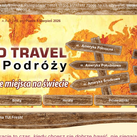
ne użytkownika. Przeglądając naszą stronę wyrażasz zgodę na ich używanie. Wed
eglądarki.
Więcej »
A
A
Dziś jest
Piątek 7 Sierpień 2026
A
Bilety
Hotele
Przewodniki
na TUI Fresh!
cje to czas, kiedy chcesz się dobrze bawić, nie sięgają