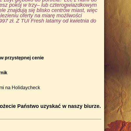
aniesz pokój w trzy– lub czterogwiazdkowym
le znajdują się blisko centrów miast, więc
ezieniu oferty na miarę możliwości
997 zł. Z TUI Fresh latamy od kwietnia do
w przystępnej cenie
rnik
ami na Holidaycheck
możecie Państwo uzyskać w naszy biurze.