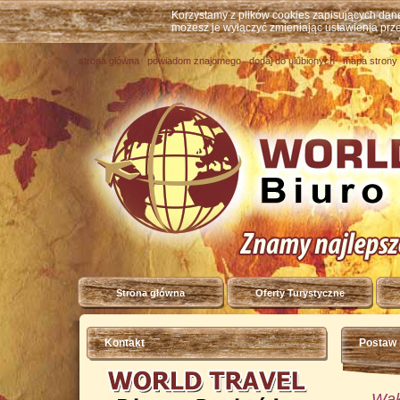
Korzystamy z plików cookies zapisujących da
możesz je wyłączyć zmieniając ustawienia prz
strona główna
powiadom znajomego
dodaj do ulubionych
mapa strony
Strona główna
Oferty Turystyczne
Kontakt
Postaw 
Waka