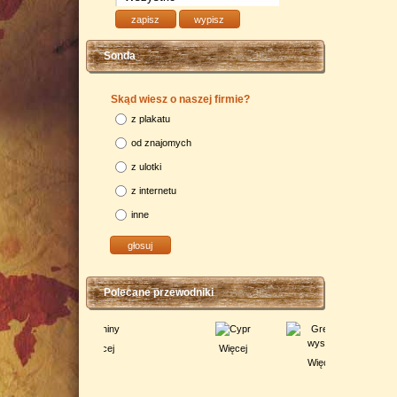
Sonda
Skąd wiesz o naszej firmie?
z plakatu
od znajomych
z ulotki
z internetu
inne
Polecane przewodniki
Więcej
Więcej
Więcej