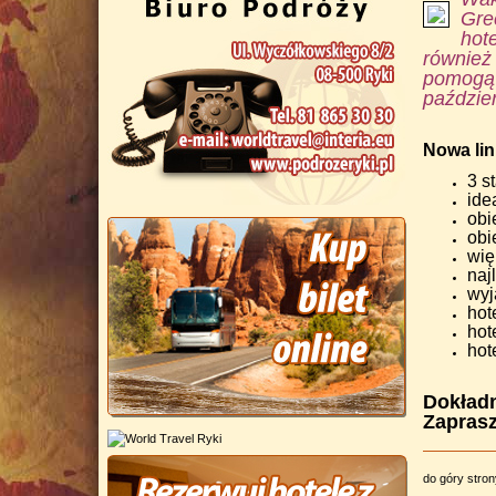
Grec
hote
również
pomogą C
paździer
Nowa lin
3 s
ide
obi
obi
wię
naj
wyj
hot
hot
hot
Dokładn
Zapras
do góry stro