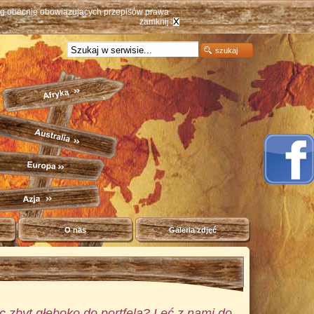
ług obecnie obowiązujących przepisów prawa
zamknij
O nas
Galeria zdjęć
c zbyt głęboko do portfela? Leć z nami do