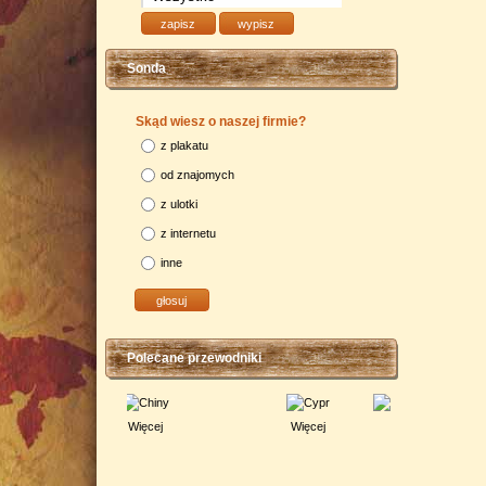
Sonda
Skąd wiesz o naszej firmie?
z plakatu
od znajomych
z ulotki
z internetu
inne
Polecane przewodniki
Więcej
Więcej
Więcej