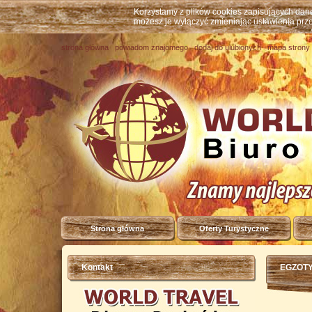
Korzystamy z plików cookies zapisujących da
możesz je wyłączyć zmieniając ustawienia prz
strona główna
powiadom znajomego
dodaj do ulubionych
mapa strony
Strona główna
Oferty Turystyczne
Kontakt
EGZOTY