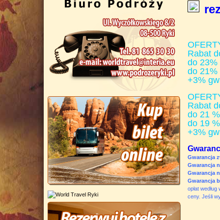
re
OFERTY
Rabat d
do 23% d
do 21% 
+3% gwa
OFERTY
Rabat d
do 21 % 
do 19 %
+3% gwa
Gwaranc
Gwarancja z
Gwarancja n
Gwarancja n
Gwarancja b
opłat według 
ceny. Jeśli w