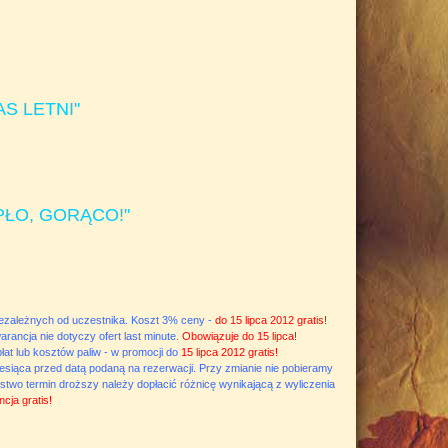
AS LETNI"
IEPŁO, GORĄCO!"
ezależnych od uczestnika. Koszt 3% ceny -
do 15 lipca 2012 gratis!
rancja nie dotyczy ofert last minute.
Obowiązuje do 15 lipca!
t lub kosztów paliw - w promocji do
15 lipca 2012 gratis!
siąca przed datą podaną na rezerwacji. Przy zmianie nie pobieramy
stwo termin droższy należy dopłacić różnicę wynikającą z wyliczenia
cja gratis!