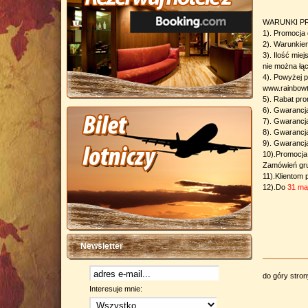
WARUNKI PR
1). Promocja 
2). Warunkiem
3). Ilość mie
nie można łąc
4). Powyżej 
www.rainbowt
5). Rabat pro
6). Gwarancj
7). Gwarancj
8). Gwarancja
9). Gwarancja
10).Promocja
Zamówień grup
11).Klientom 
12).Do
31 ma
Newsletter
do góry stro
Interesuje mnie: