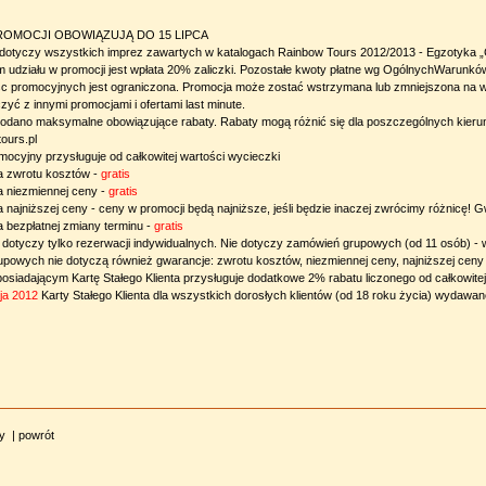
OMOCJI OBOWIĄZUJĄ DO 15 LIPCA
dotyczy wszystkich imprez zawartych w katalogach Rainbow Tours 2012/2013 - Egzotyka „Ciep
 udziału w promocji jest wpłata 20% zaliczki. Pozostałe kwoty płatne wg OgólnychWarunków 
jsc promocyjnych jest ograniczona. Promocja może zostać wstrzymana lub zmniejszona na ws
zyć z innymi promocjami i ofertami last minute.
podano maksymalne obowiązujące rabaty. Rabaty mogą różnić się dla poszczególnych kierunk
ours.pl
mocyjny przysługuje od całkowitej wartości wycieczki
a zwrotu kosztów -
gratis
a niezmiennej ceny -
gratis
 najniższej ceny - ceny w promocji będą najniższe, jeśli będzie inaczej zwrócimy różnicę! Gw
 bezpłatnej zmiany terminu -
gratis
 dotyczy tylko rezerwacji indywidualnych. Nie dotyczy zamówień grupowych (od 11 osób) - 
owych nie dotyczą również gwarancje: zwrotu kosztów, niezmiennej ceny, najniższej ceny i
posiadającym Kartę Stałego Klienta przysługuje dodatkowe 2% rabatu liczonego od całkowitej
ja 2012
Karty Stałego Klienta dla wszystkich dorosłych klientów (od 18 roku życia) wydawa
ny
|
powrót