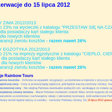
zerwacje do 15 lipca 2012
 ZIMA 2012/2013
o 23% na wycieczki z katalogu "PRZESTAW SIĘ NA CZ
la posiadaczy kart stałego klienta
dla nowych klientów
rancji zwrotu kosztów
- razem nawet 26%
 EGZOTYKA 2012/2013
o 21% na imprezy egzotyczne z katalogu "CIEPŁO, C
dla posiadaczy kart stałego klienta
 dla nowych klientów
rancji zwrotu kosztów
- razem nawet 26%
je Rainbow Tours
wrotu kosztów
- Ochrona na wypadek rezygnacji z uczestnictwa w imprezie z przyczyn ni
ajniższej ceny
- Ceny w promocji będą najniższe, jeśli będzie inaczej zwrócimy różnicę. Gwa
iezmiennej ceny
- Nie obejmą Państwa ewentualne podwyżki cen, wynikające ze zmiany opła
ezpłatnej zmiany terminu
- Macie Państwo możliwość zmienić Wasz termin wyjazdu do mie
warunków uczestnictwa i zachowujemy rabaty z pierwotnej rezerwacji. Jeśli wybierzecie Pań
ybrany termin będzie tańszy w cenniku - zwrócimy Państwu różnicę. Do
15 lipca 2012 gwaran