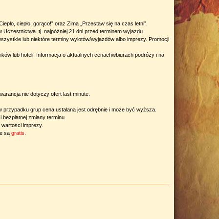
ło, ciepło, gorąco!” oraz Zima „Przestaw się na czas letni”.
Uczestnictwa. tj. najpóźniej 21 dni przed terminem wyjazdu.
zystkie lub niektóre terminy wylotów/wyjazdów albo imprezy. Promocji
ów lub hoteli. Informacja o aktualnych cenachwbiurach podróży i na
arancja nie dotyczy ofert last minute.
w przypadku grup cena ustalana jest odrębnie i może być wyższa.
 bezpłatnej zmiany terminu.
 wartości imprezy.
ne są
gratis
.