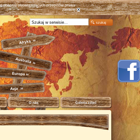
ług obecnie obowiązujących przepisów prawa
zamknij
O nas
Galeria zdjęć