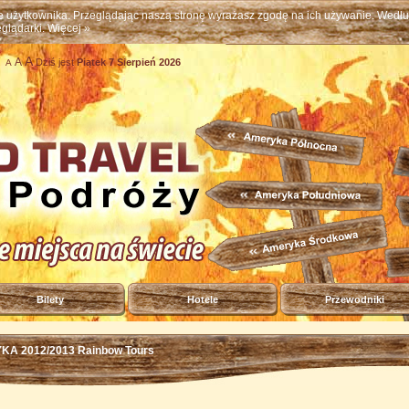
ne użytkownika. Przeglądając naszą stronę wyrażasz zgodę na ich używanie. Wed
eglądarki.
Więcej »
A
A
Dziś jest
Piątek 7 Sierpień 2026
A
Bilety
Hotele
Przewodniki
KA 2012/2013 Rainbow Tours