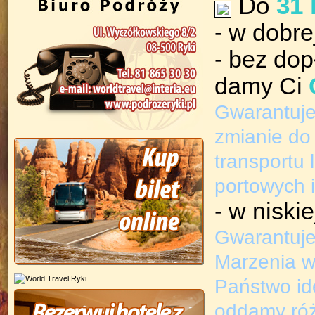
Do
31 
- w dobr
- bez do
damy Ci
Gwarantuje
zmianie do
transportu 
portowych i
- w niski
Gwarantuje
Marzenia w 
Państwo ide
oddamy róż