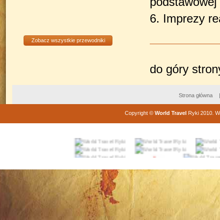
podstawowej 
6. Imprezy re
Zobacz wszystkie przewodniki
do góry stro
Strona główna
Copyright
©
World Travel
Ryki
2010
. W