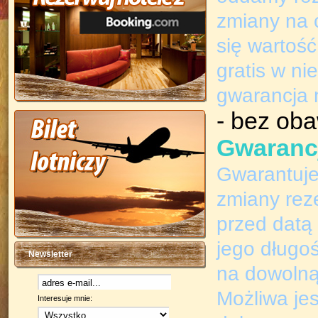
zmiany na 
się wartoś
gratis w ni
gwarancja 
- bez oba
Gwarancj
Gwarantuje
zmiany reze
przed datą
jego długoś
Newsletter
na dowolną
Możliwa je
Interesuje mnie: