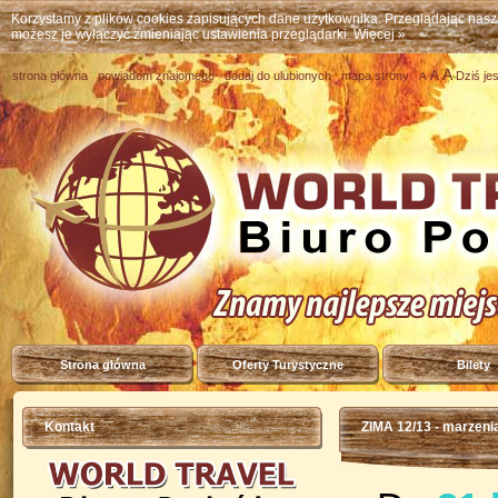
Korzystamy z plików cookies zapisujących dane użytkownika. Przeglądając nas
możesz je wyłączyć zmieniając ustawienia przeglądarki.
Więcej »
A
A
strona główna
powiadom znajomego
dodaj do ulubionych
mapa strony
Dziś je
A
Strona główna
Oferty Turystyczne
Bilety
Kontakt
ZIMA 12/13 - marzenia