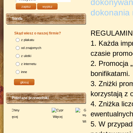
dokonywane
dokonania 
Sonda
REGULAMIN
Skąd wiesz o naszej firmie?
z plakatu
1. Każda imp
od znajomych
czasie promoc
z ulotki
2. Promocja „
z internetu
bonifikatami.
inne
3. Zniżki pro
korzystają z 
Polecane przewodniki
4. Zniżka lic
ewentualnych
Więcej
Więcej
5. W przypadk