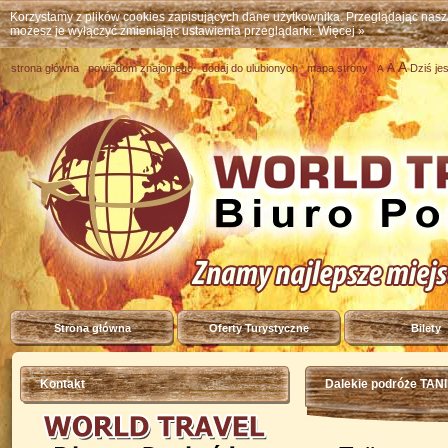
Korzystamy z plików cookies zapisujących dane użytkownika. Przeglądając nas
możesz je wyłączyć zmieniając ustawienia przeglądarki.
Więcej »
A
A
strona główna
powiadom znajomego
dodaj do ulubionych
mapa strony
Dziś je
A
Strona główna
Oferty Turystyczne
Bilety
Kontakt
Dalekie podróże TANI