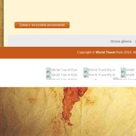
Zobacz wszystkie przewodniki
Strona główna
Copyright
©
World Travel
Ryki
2010
. W