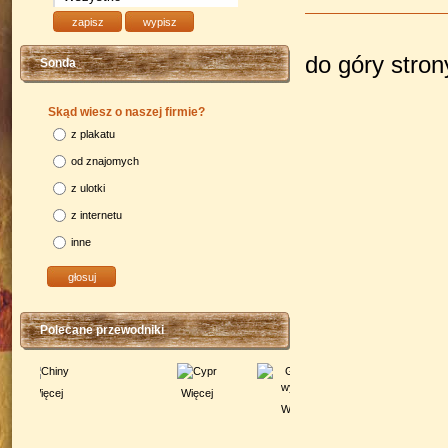
do góry stro
Sonda
Skąd wiesz o naszej firmie?
z plakatu
od znajomych
z ulotki
z internetu
inne
Polecane przewodniki
Więcej
Więcej