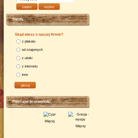
Sonda
Skąd wiesz o naszej firmie?
z plakatu
od znajomych
z ulotki
z internetu
inne
Polecane przewodniki
Więcej
Więcej