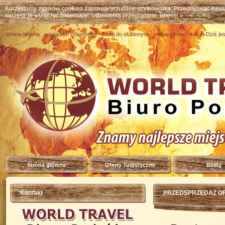
Korzystamy z plików cookies zapisujących dane użytkownika. Przeglądając nas
możesz je wyłączyć zmieniając ustawienia przeglądarki.
Więcej »
A
A
strona główna
powiadom znajomego
dodaj do ulubionych
mapa strony
Dziś je
A
Strona główna
Oferty Turystyczne
Bilety
Kontakt
PRZEDSPRZEDAŻ OF