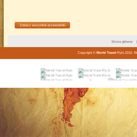
Zobacz wszystkie przewodniki
Strona główna
Copyright
©
World Travel
Ryki
2010
. W