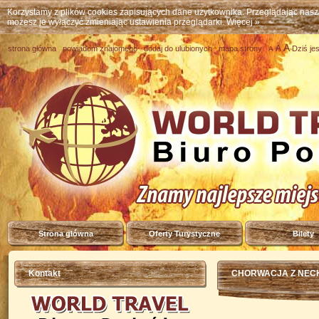
Korzystamy z plików cookies zapisujących dane użytkownika. Przeglądając nas
możesz je wyłączyć zmieniając ustawienia przeglądarki.
Więcej »
A
A
strona główna
powiadom znajomego
dodaj do ulubionych
mapa strony
Dziś je
A
Strona główna
Oferty Turystyczne
Bilety
Kontakt
CHORWACJA Z NECK