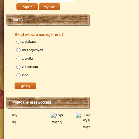
Sonda
Skąd wiesz o naszej firmie?
z plakatu
od znajomych
z ulotki
z internetu
inne
Polecane przewodniki
Więcej
Więcej