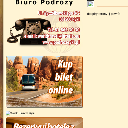
do góry strony
|
powrót