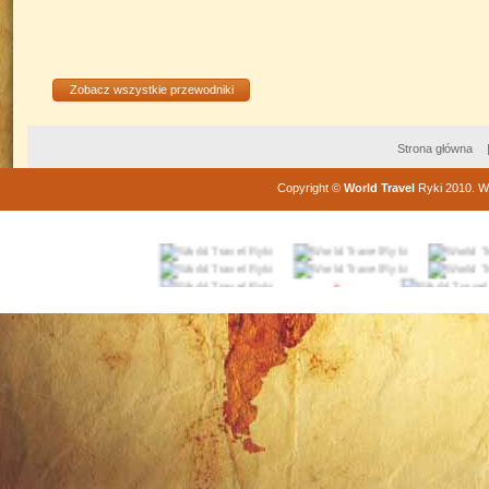
Zobacz wszystkie przewodniki
Strona główna
Copyright
©
World Travel
Ryki
2010
. W